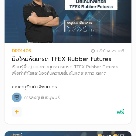
DRD1405
1 ชั่วโมง 29 นาที
มือใหม่หัดเทรด TFEX Rubber Futures
เรียนรู้พื้นฐานและกลยุทธ์การเทรด TFEX Rubber Futures
เพื่อทำกำไรและป้องกันความเสี่ยงในแต่ละสภาวะตลาด
คุณภานุวัฒน์ เพ็ชยมาตร
การลงทุนในอนุพันธ์
ฟรี