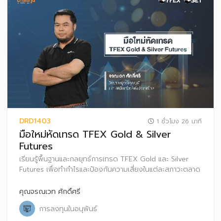
DRD1403
1 ชั่วโมง 26 นาที
มือใหม่หัดเทรด TFEX Gold & Silver
Futures
เรียนรู้พื้นฐานและกลยุทธ์การเทรด TFEX Gold และ Silver
Futures เพื่อทำกำไรและป้องกันความเสี่ยงในแต่ละสภาวะตลาด
คุณจรณเวท ศักดิ์ศรี
การลงทุนในอนุพันธ์