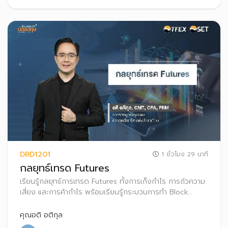
DRD1201
1 ชั่วโมง 29 นาที
กลยุทธ์เทรด Futures
เรียนรู้กลยุทธ์การเทรด Futures ทั้งการเก็งกําไร การถัวความ
เสี่ยง และการค้ากําไร พร้อมเรียนรู้กระบวนการทำ Block
Trade ใน TFEX
คุณอติ อติกุล