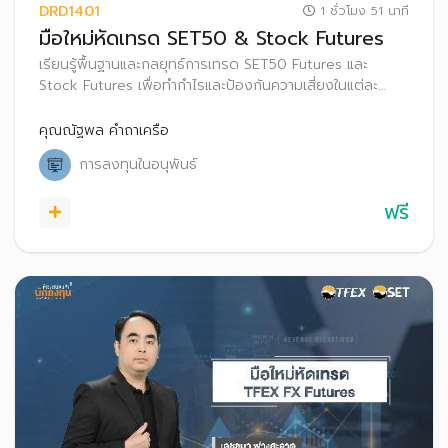
DRD1401
1 ชั่วโมง 51 นาที
มือใหม่หัดเทรด SET50 & Stock Futures
เรียนรู้พื้นฐานและกลยุทธ์การเทรด SET50 Futures และ
Stock Futures เพื่อทำกำไรและป้องกันความเสี่ยงในแต่ละ
สภาวะตลาด
คุณณัฐพล คำถาเครือ
การลงทุนในอนุพันธ์
ฟรี