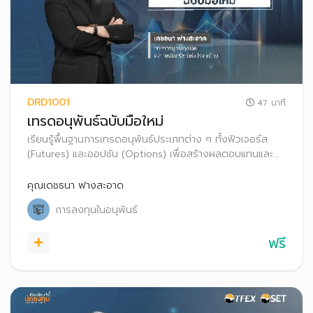
DRD1001
47 นาที
เทรดอนุพันธ์ฉบับมือใหม่
เรียนรู้พื้นฐานการเทรดอนุพันธ์ประเภทต่าง ๆ ทั้งฟิวเจอร์ส
(Futures) และออปชัน (Options) เพื่อสร้างผลตอบแทนและ
ป้องกันความเสี่ยงจากการลงทุน ทั้งในภาวะตลาดขาขึ้นและขา
ลง
คุณเดชธนา ฟางสะอาด
การลงทุนในอนุพันธ์
ฟรี