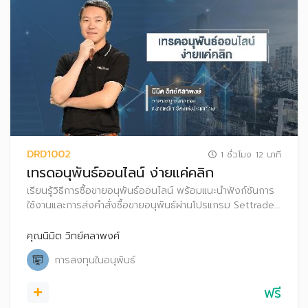
DRD1002
1 ชั่วโมง 12 นาที
เทรดอนุพันธ์ออนไลน์ ง่ายแค่คลิก
เรียนรู้วิธีการซื้อขายอนุพันธ์ออนไลน์ พร้อมแนะนำฟังก์ชันการ
ใช้งานและการส่งคำสั่งซื้อขายอนุพันธ์ผ่านโปรแกรม Settrade
Streaming
คุณนิมิต วิทย์ศลาพงศ์
การลงทุนในอนุพันธ์
ฟรี