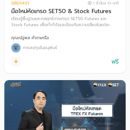
DRD1401
1 ชั่วโมง 51 นาที
มือใหม่หัดเทรด SET50 & Stock Futures
เรียนรู้พื้นฐานและกลยุทธ์การเทรด SET50 Futures และ
Stock Futures เพื่อทำกำไรและป้องกันความเสี่ยงในแต่ละ
สภาวะตลาด
คุณณัฐพล คำถาเครือ
การลงทุนในอนุพันธ์
ฟรี