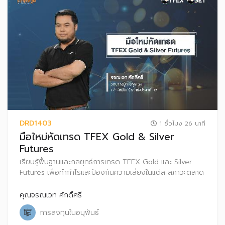
DRD1403
1 ชั่วโมง 26 นาที
มือใหม่หัดเทรด TFEX Gold & Silver
Futures
เรียนรู้พื้นฐานและกลยุทธ์การเทรด TFEX Gold และ Silver
Futures เพื่อทำกำไรและป้องกันความเสี่ยงในแต่ละสภาวะตลาด
คุณจรณเวท ศักดิ์ศรี
การลงทุนในอนุพันธ์