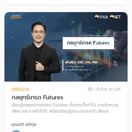
DRD1201
1 ชั่วโมง 29 นาที
กลยุทธ์เทรด Futures
เรียนรู้กลยุทธ์การเทรด Futures ทั้งการเก็งกําไร การถัวความ
เสี่ยง และการค้ากําไร พร้อมเรียนรู้กระบวนการทำ Block
Trade ใน TFEX
คุณอติ อติกุล