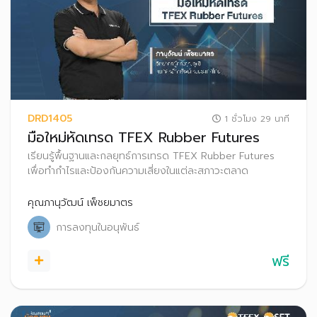
DRD1405
1 ชั่วโมง 29 นาที
มือใหม่หัดเทรด TFEX Rubber Futures
เรียนรู้พื้นฐานและกลยุทธ์การเทรด TFEX Rubber Futures
เพื่อทำกำไรและป้องกันความเสี่ยงในแต่ละสภาวะตลาด
คุณภานุวัฒน์ เพ็ชยมาตร
การลงทุนในอนุพันธ์
ฟรี