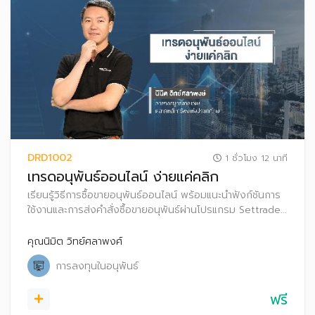
DRD1002
1 ชั่วโมง 12 นาที
เทรดอนุพันธ์ออนไลน์ ง่ายแค่คลิก
เรียนรู้วิธีการซื้อขายอนุพันธ์ออนไลน์ พร้อมแนะนำฟังก์ชันการ
ใช้งานและการส่งคำสั่งซื้อขายอนุพันธ์ผ่านโปรแกรม Settrade
Streaming
คุณนิมิต วิทย์ศลาพงศ์
การลงทุนในอนุพันธ์
ฟรี