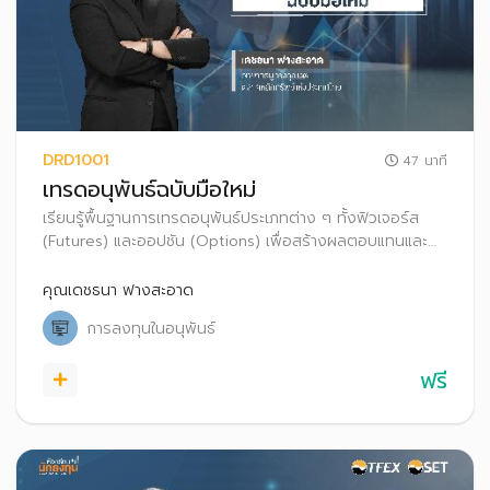
DRD1001
47 นาที
เทรดอนุพันธ์ฉบับมือใหม่
เรียนรู้พื้นฐานการเทรดอนุพันธ์ประเภทต่าง ๆ ทั้งฟิวเจอร์ส
(Futures) และออปชัน (Options) เพื่อสร้างผลตอบแทนและ
ป้องกันความเสี่ยงจากการลงทุน ทั้งในภาวะตลาดขาขึ้นและขา
ลง
คุณเดชธนา ฟางสะอาด
การลงทุนในอนุพันธ์
ฟรี