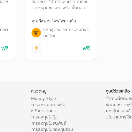
 2
Projection) ตอนที่ 3
้จ่าย
ขั้นตอนที่ 10 การประมาณการงบ
6
แสดงฐานะทางการเงิน ขั้นตอนที่
สร็จ
11 การประมาณการงบกระแส
้จ่าย
เงินสด ขั้นตอนที่ 12 การวิเคราะห์
คุณกิจพณ ไพรไพศาลกิจ
ร
อัตราส่วนทางการเงิน ขั้นตอนที่
ัทจด
หลักสูตรบุคลากรบริษัทจด
าร
13 การประเมินมูลค่าหุ้นด้วยวิธีคิด
ทะเบียน
ลดกระแสเงินสด และขั้นตอนที่ 14
การวิเคราะห์ความไว (Sensitivity
ฟรี
ฟรี
Analysis)
หมวดหมู่
ศูนย์ช่วยเหลือ
Money Style
คำถามที่พบบ่อ
การวางแผนการเงิน
ข้อตกลงและเงื่
หลักการลงทุน
การคุ้มครองข้
การลงทุนในหุ้น
นโยบายการใช้คุ
การลงทุนในอนุพันธ์
การลงทุนในกองทุนรวม