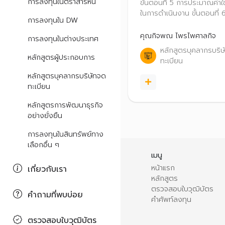
Projection) ตอนที่
การลงทุนในตราสารหนี้
ขั้นตอนที่ 5 การประมาณค่าใช
ในการดำเนินงาน ขั้นตอนที่ 
การลงทุนใน DW
การจัดทำงบกำไรขาดทุนเบ็ดเ
ขั้นตอนที่ 7 การประมาณค่าใช
คุณกิจพณ ไพรไพศาลกิจ
การลงทุนในต่างประเทศ
ในการลงทุน ขั้นตอนที่ 8 กา
หลักสูตรบุคลากรบริษ
ประมาณการเงินสดของกิจก
หลักสูตรผู้ประกอบการ
ทะเบียน
และขั้นตอนที่ 9 การประมาณ
หลักสูตรบุคลากรบริษัทจด
เงินปันผลจ่ายของกิจการ
ทะเบียน
หลักสูตรการพัฒนาธุรกิจ
อย่างยั่งยืน
การลงทุนในสินทรัพย์ทาง
เลือกอื่น ๆ
เมนู
หน้าแรก
เกี่ยวกับเรา
หลักสูตร
ตรวจสอบใบวุฒิบัตร
คำถามที่พบบ่อย
คำศัพท์ลงทุน
ตรวจสอบใบวุฒิบัตร