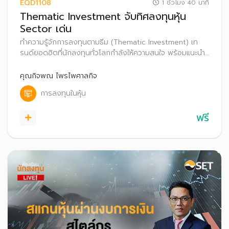
EQD1108
1 ชั่วโมง 40 นาที
Thematic Investment จับทิศลงทุนหุ้น
Sector เด่น
ทำความรู้จักการลงทุนตามธีม (Thematic Investment) เท
รนด์ยอดฮิตที่นักลงทุนทั่วโลกกำลังให้ความสนใจ พร้อมแนะนำ
เทคนิคเลือกธีมการลงทุนที่มีศักยภาพเติบโตในระยะยาว เพื่อ
เพิ่มโอกาสสร้างผลตอบแทนที่ดีในระยะยาว
คุณกิจพณ ไพรไพศาลกิจ
การลงทุนในหุ้น
ฟรี