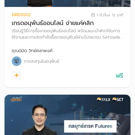
DRD1002
1 ชั่วโมง 12 นาที
เทรดอนุพันธ์ออนไลน์ ง่ายแค่คลิก
เรียนรู้วิธีการซื้อขายอนุพันธ์ออนไลน์ พร้อมแนะนำฟังก์ชันการ
ใช้งานและการส่งคำสั่งซื้อขายอนุพันธ์ผ่านโปรแกรม Settrade
Streaming
คุณนิมิต วิทย์ศลาพงศ์
การลงทุนในอนุพันธ์
ฟรี