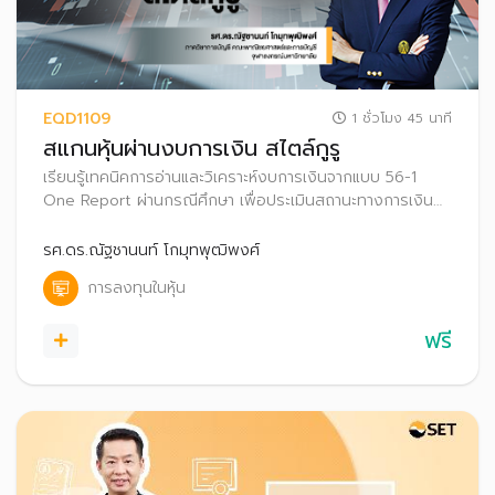
EQD1109
1 ชั่วโมง 45 นาที
สแกนหุ้นผ่านงบการเงิน สไตล์กูรู
เรียนรู้เทคนิคการอ่านและวิเคราะห์งบการเงินจากแบบ 56-1
One Report ผ่านกรณีศึกษา เพื่อประเมินสถานะทางการเงิน
ของธุรกิจและเพิ่มโอกาสค้นหาหุ้นพื้นฐานดีน่าลงทุน
รศ.ดร.ณัฐชานนท์ โกมุทพุฒิพงศ์
การลงทุนในหุ้น
ฟรี