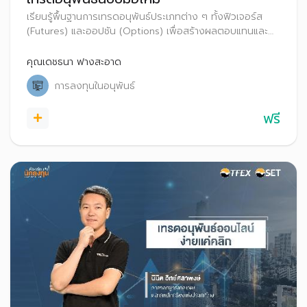
เรียนรู้พื้นฐานการเทรดอนุพันธ์ประเภทต่าง ๆ ทั้งฟิวเจอร์ส
(Futures) และออปชัน (Options) เพื่อสร้างผลตอบแทนและ
ป้องกันความเสี่ยงจากการลงทุน ทั้งในภาวะตลาดขาขึ้นและขา
ลง
คุณเดชธนา ฟางสะอาด
การลงทุนในอนุพันธ์
ฟรี