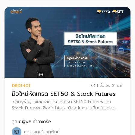
DRD1401
1 ชั่วโมง 51 นาที
มือใหม่หัดเทรด SET50 & Stock Futures
เรียนรู้พื้นฐานและกลยุทธ์การเทรด SET50 Futures และ
Stock Futures เพื่อทำกำไรและป้องกันความเสี่ยงในแต่ละ
สภาวะตลาด
คุณณัฐพล คำถาเครือ
การลงทุนในอนุพันธ์