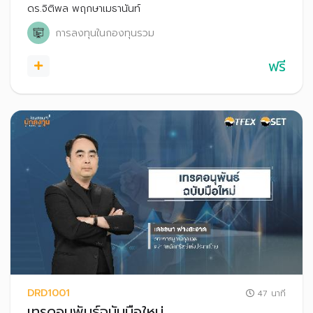
เหมาะสมกับตนเองได้
ดร.จิติพล พฤกษาเมธานันท์
การลงทุนในกองทุนรวม
ฟรี
DRD1001
47 นาที
เทรดอนุพันธ์ฉบับมือใหม่