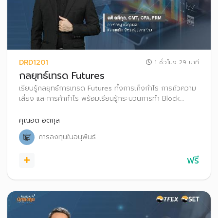
DRD1201
1 ชั่วโมง 29 นาที
กลยุทธ์เทรด Futures
เรียนรู้กลยุทธ์การเทรด Futures ทั้งการเก็งกําไร การถัวความ
เสี่ยง และการค้ากําไร พร้อมเรียนรู้กระบวนการทำ Block
Trade ใน TFEX
คุณอติ อติกุล
การลงทุนในอนุพันธ์
ฟรี