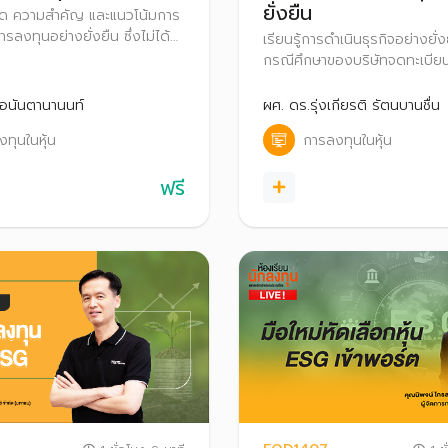
ยั่งยืน
วคิด ความสำคัญ และแนวโน้มการ
ลงทุนอย่างยั่งยืน ซึ่งไม่ได้
เรียนรู้การดำเนินธุรกิจอย่างยั่ง
ด์การลงทุนระยะสั้น แต่กำลัง
กรณีศึกษาของบริษัทจดทะเบียนท
ุนกระแสหลักของโลก
Showcase และมี Performance 
ข้อมูลตัวอย่างเหล่านั้น มาวิเคราะ
 อนันตานานนท์
ผศ. ดร.รุ่งเกียรติ รัตนบานชื่น
ประกอบการตัดสินใจลงทุน
ทุนในหุ้น
การลงทุนในหุ้น
ฟรี