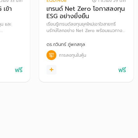
EQD1408
่วโมง 33 นาที
1 ชั่วโมง 29 นาที
 เข้า
เทรนด์ Net Zero โอกาสลงทุน
ESG อย่างยั่งยืน
ุน และ
เรียนรู้เทรนด์ลงทุนยุคใหม่เอาใจสายกรี
ม
นรักษ์โลกอย่าง Net Zero พร้อมแนวทาง
ตามหลัก
การวิเคราะห์หุ้นรายกลุ่มอุตสาหกรรมที่มี
โตอย่าง
โอกาสเติบโตตามเทรนด์นี้ผ่านกรณีศึกษา
ดร.กวินทร์ ภู่พกสกุล
เพื่อเพิ่มโอกาสสร้างผลตอบแทนที่ดีในระยะ
การลงทุนในหุ้น
ยาวอย่างยั่งยืน
ฟรี
ฟรี