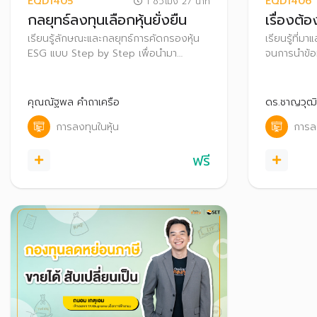
EQD1405
EQD1406
1 ชั่วโมง 27 นาที
กลยุทธ์ลงทุนเลือกหุ้นยั่งยืน
เรื่องต้อ
เรียนรู้ลักษณะและกลยุทธ์การคัดกรองหุ้น
เรียนรู้ที่
ESG แบบ Step by Step เพื่อนำมา
จนการนำข้อมู
ประยุกต์ใช้ประกอบการตัดสินใจเลือกลงทุน
ประกอบการต
หุ้น ESG
คุณณัฐพล คำถาเครือ
ดร.ชาญวุฒิ
การลงทุนในหุ้น
การลง
ฟรี