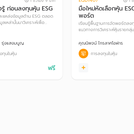
EQD1407
1 ชั่วโมง 9 นาที
1 ชั
งรู้ ก่อนลงทุนหุ้น ESG
มือใหม่หัดเลือกหุ้น ESG
พอร์ต
มาและแหล่งข้อมูลด้าน ESG ตลอด
ลเหล่านั้นมาวิเคราะห์เพื่อ
เรียนรู้พื้นฐานการจัดพอร์ตลงท
ัดสินใจลงทุน
แนวทางการวิเคราะห์หุ้นรายกลุ่
อุตสาหกรรมที่มีการดำเนินงาน
ESG เพื่อสร้างพอร์ตหุ้นที่เติบ
 รุ่งแสงมนูญ
คุณนิพจน์ ไกรลาศโอฬาร
ยั่งยืนในระยะยาว
ทุนในหุ้น
การลงทุนในหุ้น
ฟรี